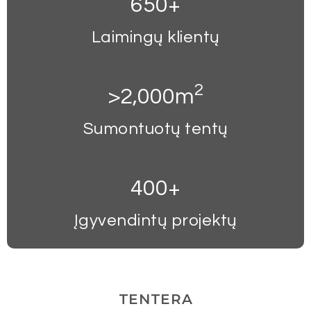
650
+
Laimingų klientų
2
>
2,000
m
Sumontuotų tentų
400
+
Įgyvendintų projektų
TENTERA