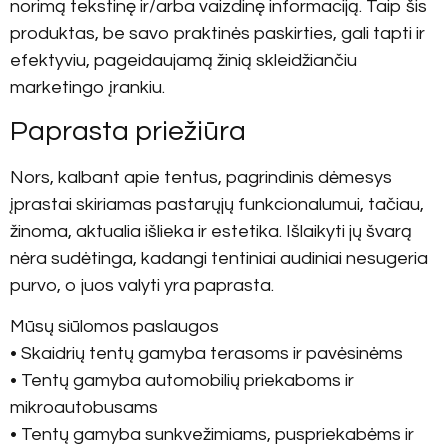
norimą tekstinę ir/arba vaizdinę informaciją. Taip šis
produktas, be savo praktinės paskirties, gali tapti ir
efektyviu, pageidaujamą žinią skleidžiančiu
marketingo įrankiu.
Paprasta priežiūra
Nors, kalbant apie tentus, pagrindinis dėmesys
įprastai skiriamas pastarųjų funkcionalumui, tačiau,
žinoma, aktualia išlieka ir estetika. Išlaikyti jų švarą
nėra sudėtinga, kadangi tentiniai audiniai nesugeria
purvo, o juos valyti yra paprasta.
Mūsų siūlomos paslaugos
• Skaidrių tentų gamyba terasoms ir pavėsinėms
• Tentų gamyba automobilių priekaboms ir
mikroautobusams
• Tentų gamyba sunkvežimiams, puspriekabėms ir