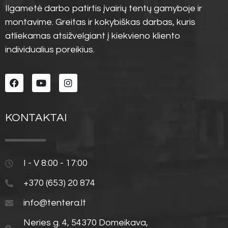
Ilgametė darbo patirtis įvairių tentų gamyboje ir
montavime. Greitas ir kokybiškas darbas, kuris
atliekamas atsižvelgiant į kiekvieno kliento
individualius poreikius.
KONTAKTAI
I - V 8:00 - 17:00
+370 (653) 20 874
info@tentera.lt
Neries g. 4, 54370 Domeikava,