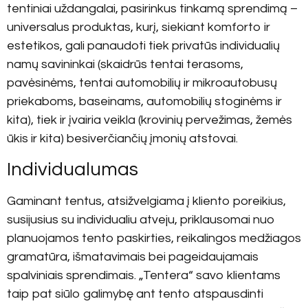
tentiniai uždangalai, pasirinkus tinkamą sprendimą –
universalus produktas, kurį, siekiant komforto ir
estetikos, gali panaudoti tiek privatūs individualių
namų savininkai (skaidrūs tentai terasoms,
pavėsinėms, tentai automobilių ir mikroautobusų
priekaboms, baseinams, automobilių stoginėms ir
kita), tiek ir įvairia veikla (krovinių pervežimas, žemės
ūkis ir kita) besiverčiančių įmonių atstovai.
Individualumas
Gaminant tentus, atsižvelgiama į kliento poreikius,
susijusius su individualiu atveju, priklausomai nuo
planuojamos tento paskirties, reikalingos medžiagos
gramatūra, išmatavimais bei pageidaujamais
spalviniais sprendimais. „Tentera“ savo klientams
taip pat siūlo galimybę ant tento atspausdinti