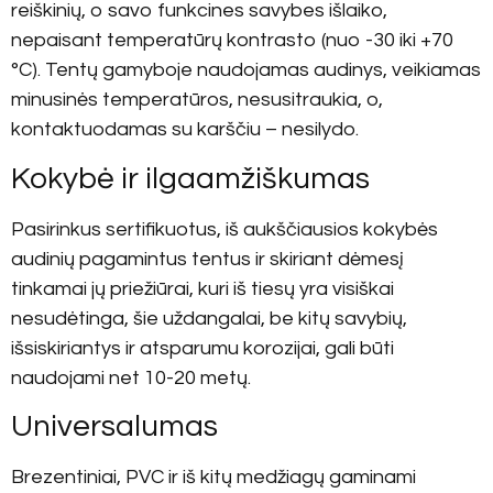
reiškinių, o savo funkcines savybes išlaiko,
nepaisant temperatūrų kontrasto (nuo -30 iki +70
°C). Tentų gamyboje naudojamas audinys, veikiamas
minusinės temperatūros, nesusitraukia, o,
kontaktuodamas su karščiu – nesilydo.
Kokybė ir ilgaamžiškumas
Pasirinkus sertifikuotus, iš aukščiausios kokybės
audinių pagamintus tentus ir skiriant dėmesį
tinkamai jų priežiūrai, kuri iš tiesų yra visiškai
nesudėtinga, šie uždangalai, be kitų savybių,
išsiskiriantys ir atsparumu korozijai, gali būti
naudojami net 10-20 metų.
Universalumas
Brezentiniai, PVC ir iš kitų medžiagų gaminami