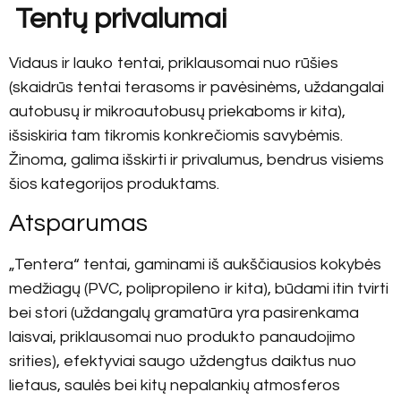
Tentų privalumai
Vidaus ir lauko tentai, priklausomai nuo rūšies
(skaidrūs tentai terasoms ir pavėsinėms, uždangalai
autobusų ir mikroautobusų priekaboms ir kita),
išsiskiria tam tikromis konkrečiomis savybėmis.
Žinoma, galima išskirti ir privalumus, bendrus visiems
šios kategorijos produktams.
Atsparumas
„Tentera“ tentai, gaminami iš aukščiausios kokybės
medžiagų (PVC, polipropileno ir kita), būdami itin tvirti
bei stori (uždangalų gramatūra yra pasirenkama
laisvai, priklausomai nuo produkto panaudojimo
srities), efektyviai saugo uždengtus daiktus nuo
lietaus, saulės bei kitų nepalankių atmosferos