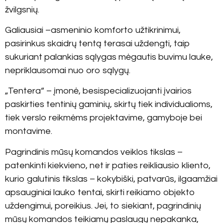
žvilgsnių.
Galiausiai –asmeninio komforto užtikrinimui,
pasirinkus skaidrų tentą terasai uždengti, taip
sukuriant palankias sąlygas mėgautis buvimu lauke,
nepriklausomai nuo oro sąlygų.
„Tentera“ – įmonė, besispecializuojanti įvairios
paskirties tentinių gaminių, skirtų tiek individualioms,
tiek verslo reikmėms projektavime, gamyboje bei
montavime.
Pagrindinis mūsų komandos veiklos tikslas –
patenkinti kiekvieno, net ir paties reikliausio kliento,
kurio galutinis tikslas – kokybiški, patvarūs, ilgaamžiai
apsauginiai lauko tentai, skirti reikiamo objekto
uždengimui, poreikius. Jei, to siekiant, pagrindinių
mūsų komandos teikiamų paslaugų nepakanka,