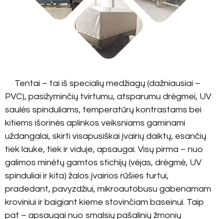
Tentai – tai iš specialių medžiagų (dažniausiai –
PVC), pasižyminčių tvirtumu, atsparumu drėgmei, UV
saulės spinduliams, temperatūrų kontrastams bei
kitiems išorinės aplinkos veiksniams gaminami
uždangalai, skirti visapusiškai įvairių daiktų, esančių
tiek lauke, tiek ir viduje, apsaugai. Visų pirma – nuo
galimos minėtų gamtos stichijų (vėjas, drėgmė, UV
spinduliai ir kita) žalos įvairios rūšies turtui,
pradedant, pavyzdžiui, mikroautobusu gabenamam
kroviniui ir baigiant kieme stovinčiam baseinui. Taip
pat – apsaugai nuo smalsių pašalinių žmonių