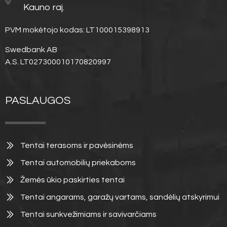
Kauno raj.
PVM mokėtojo kodas: LT100015398913
Swedbank AB
A.S. LT027300010170820997
PASLAUGOS
Tentai terasoms ir pavėsinėms
Tentai automobilių priekaboms
Žemės ūkio paskirties tentai
Tentai angarams, garažų vartams, sandėlių atskyrimui
Tentai sunkvežimiams ir savivarčiams