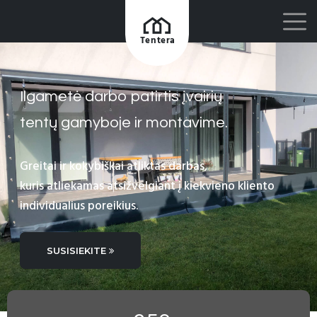
Tentera
Ilgametė darbo patirtis įvairių
tentų gamyboje ir montavime.
Greitai ir kokybiškai atliktas darbas,
kuris atliekamas atsižvelgiant į kiekvieno kliento
individualius poreikius.
SUSISIEKITE