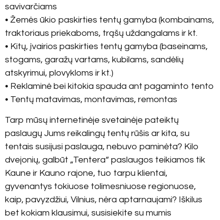
savivarčiams
• Žemės ūkio paskirties tentų gamyba (kombainams,
traktoriaus priekaboms, trąšų uždangalams ir kt.
• Kitų, įvairios paskirties tentų gamyba (baseinams,
stogams, garažų vartams, kubilams, sandėlių
atskyrimui, plovykloms ir kt.)
• Reklaminė bei kitokia spauda ant pagaminto tento
• Tentų matavimas, montavimas, remontas
Tarp mūsų internetinėje svetainėje pateiktų
paslaugų Jums reikalingų tentų rūšis ar kita, su
tentais susijusi paslauga, nebuvo paminėta? Kilo
dvejonių, galbūt „Tentera“ paslaugos teikiamos tik
Kaune ir Kauno rajone, tuo tarpu klientai,
gyvenantys tokiuose tolimesniuose regionuose,
kaip, pavyzdžiui, Vilnius, nėra aptarnaujami? Iškilus
bet kokiam klausimui, susisiekite su mumis