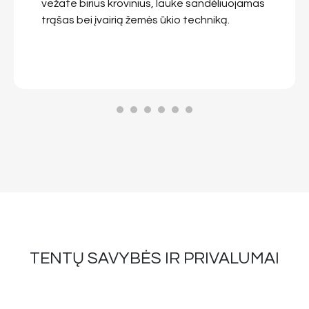
vežate birius krovinius, lauke sandėliuojamas
trąšas bei įvairią žemės ūkio techniką.
1
2
3
4
5
6
TENTŲ SAVYBĖS IR PRIVALUMAI