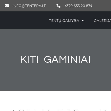
INFO@TENTERA.LT
+370 653 20 874
TENTŲ GAMYBA
GALE
TENTŲ GAMYBA
GALERIJ
KITI GAMINIAI