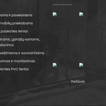
asoms ir pavėsinėms
omobilių priekaboms
TENTAI (4)
paskirties tentai
arams, garažų vartams,
TENTERA
skyrimui
TENTŲ
MONTAVIMAS
kvežimiams ir savivarčiams
(21)
vimas ir montavimas
kirties PVC tentai
TENTAI (2)
TENTAI (6)
Peržiūrėti