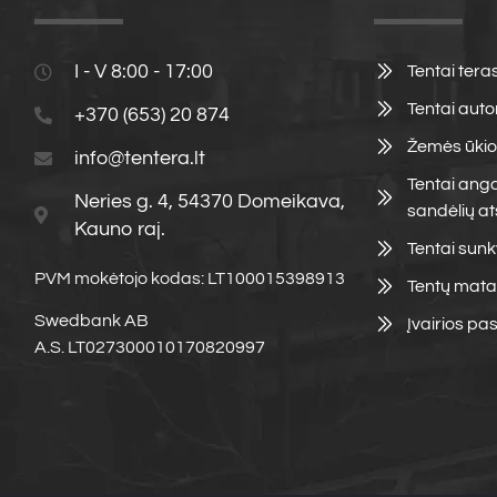
I - V 8:00 - 17:00
Tentai ter
Tentai aut
+370 (653) 20 874
Žemės ūkio 
info@tentera.lt
Tentai ang
Neries g. 4, 54370 Domeikava,
sandėlių at
Kauno raj.
Tentai sun
PVM mokėtojo kodas: LT100015398913
Tentų mata
Swedbank AB
Įvairios pas
A.S. LT027300010170820997