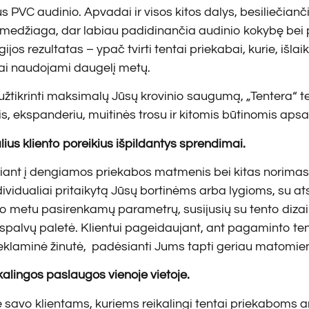
 PVC audinio. Apvadai ir visos kitos dalys, besiliečianči
medžiaga, dar labiau padidinančia audinio kokybę bei
ijos rezultatas – ypač tvirti tentai priekabai, kurie, išl
i naudojami daugelį metų.
 užtikrinti maksimalų Jūsų krovinio saugumą, „Tentera“ 
s, ekspanderiu, muitinės trosu ir kitomis būtinomis ap
lius kliento poreikius išpildantys sprendimai.
giant į dengiamos priekabos matmenis bei kitas norimas
ndividualiai pritaikytą Jūsų bortinėms arba lygioms, su 
o metu pasirenkamų parametrų, susijusių su tento dizain
spalvų paletė. Klientui pageidaujant, ant pagaminto tent
eklaminė žinutė, padėsianti Jums tapti geriau matomie
kalingos paslaugos vienoje vietoje.
savo klientams, kuriems reikalingi tentai priekaboms ar k