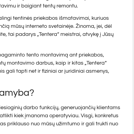
tavimu ir baigiant tentų remontu.
lingi tentinės priekabos išmatavimai, kuriuos
čią mūsų interneto svetainėje. Žinoma, jei, dėl
te, tai padarys „Tentera“ meistrai, atvykę į Jūsų
ntį pagaminto tento montavimą ant priekabos,
entų montavimo darbus, kaip ir kitas „Tentera“
ali tapti net ir fiziniai ar juridiniai asmenys,
 gamyba?
tiesioginių darbo funkcijų, generuojančių klientams
likti kiek įmanoma operatyviau. Visgi, konkretus
s priklauso nuo mūsų užimtumo ir gali trukti nuo