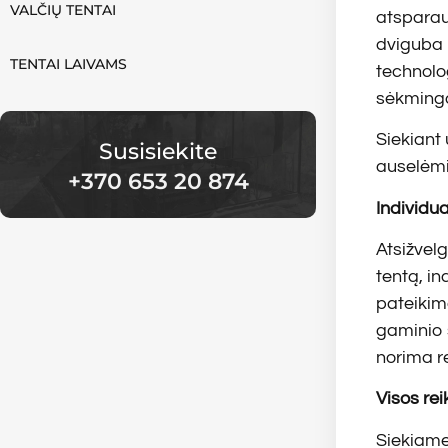
VALČIŲ TENTAI
atsparaus
dviguba 
TENTAI LAIVAMS
technolog
sėkminga
Siekiant
Susisiekite
auselėmi
+370 653 20 874
Individua
Atsižvel
tentą, i
pateikim
gaminio 
norima r
Visos rei
Siekiame 