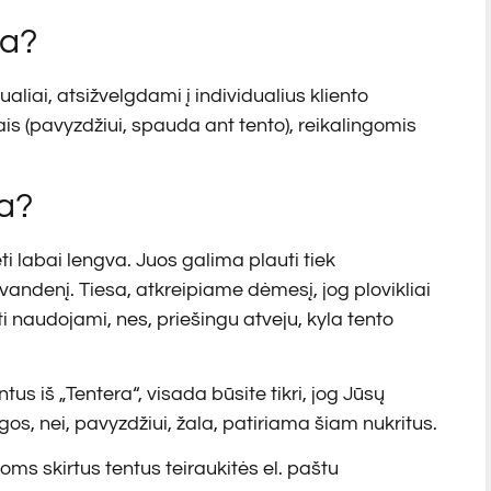
na?
liai, atsižvelgdami į individualius kliento
is (pavyzdžiui, spauda ant tento), reikalingomis
ra?
i labai lengva. Juos galima plauti tiek
vandenį. Tiesa, atkreipiame dėmesį, jog plovikliai
naudojami, nes, priešingu atveju, kyla tento
us iš „Tentera“, visada būsite tikri, jog Jūsų
, nei, pavyzdžiui, žala, patiriama šiam nukritus.
ms skirtus tentus teiraukitės el. paštu