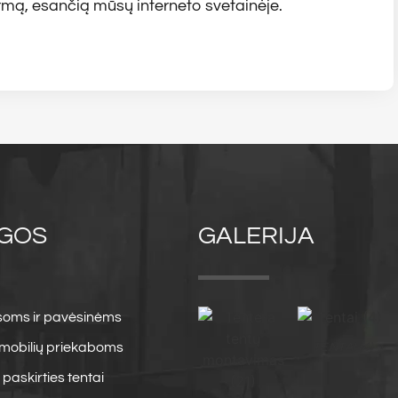
ormą, esančią mūsų interneto svetainėje.
GOS
GALERIJA
asoms ir pavėsinėms
omobilių priekaboms
TENTAI (4)
paskirties tentai