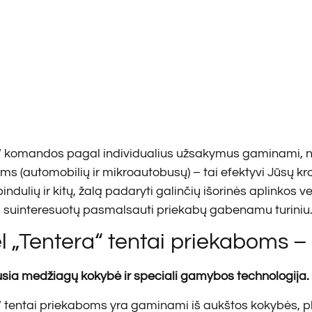
“ komandos pagal individualius užsakymus gaminami, net i
ms (automobilių ir mikroautobusų) – tai efektyvi Jūsų kr
indulių ir kitų, žalą padaryti galinčių išorinės aplinkos 
ų, suinteresuotų pasmalsauti priekabų gabenamu turini
l „Tentera“ tentai priekaboms –
sia medžiagų kokybė ir speciali gamybos technologija.
“ tentai priekaboms yra gaminami iš aukštos kokybės, pl