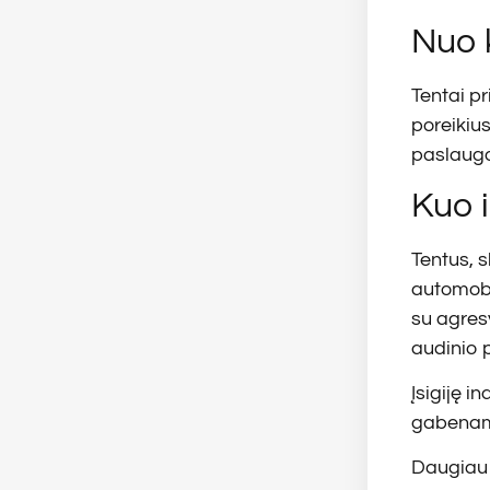
Nuo 
Tentai pr
poreikiu
paslaugo
Kuo i
Tentus, s
automobil
su agres
audinio 
Įsigiję i
gabenama
Daugiau 