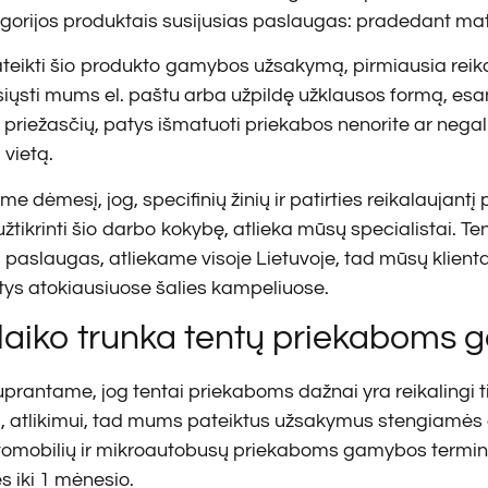
egorijos produktais susijusias paslaugas: pradedant ma
ateikti šio produkto gamybos užsakymą, pirmiausia reika
siųsti mums el. paštu arba užpildę užklausos formą, esan
 priežasčių, patys išmatuoti priekabos nenorite ar negali
 vietą.
me dėmesį, jog, specifinių žinių ir patirties reikalauja
užtikrinti šio darbo kokybę, atlieka mūsų specialistai. T
paslaugas, atliekame visoje Lietuvoje, tad mūsų klientais g
ys atokiausiuose šalies kampeliuose.
 laiko trunka tentų priekaboms
suprantame, jog tentai priekaboms dažnai yra reikalingi 
 atlikimui, tad mums pateiktus užsakymus stengiamės at
tomobilių ir mikroautobusų priekaboms gamybos termina
s iki 1 mėnesio.