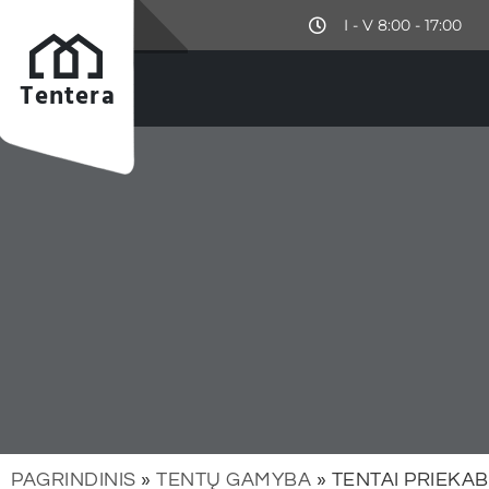
I - V 8:00 - 17:00
Tentera
Tentera
PAGRINDINIS
»
TENTŲ GAMYBA
»
TENTAI PRIEKA