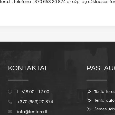
tera.lt, telefonu +370 653 20 874 ar užpildę užklausos f
KONTAKTAI
PASLAU
I - V 8:00 - 17:00
Tentai ter
Tentai aut
+370 (653) 20 874
Žemės ūkio 
info@tentera.lt