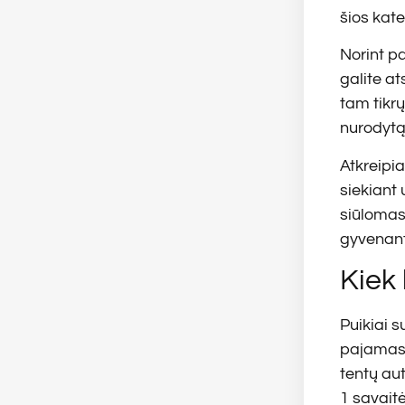
šios kat
Norint p
galite at
tam tikrų
nurodytą
Atkreipia
siekiant 
siūlomas 
gyvenant
Kiek
Puikiai 
pajamas,
tentų au
1 savaitė