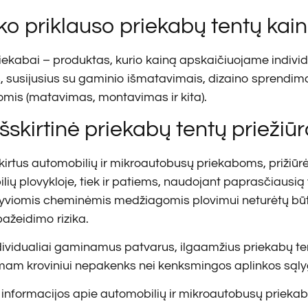
ko priklauso priekabų tentų kai
iekabai – produktas, kurio kainą apskaičiuojame individua
s, susijusius su gaminio išmatavimais, dizaino sprendima
mis (matavimas, montavimas ir kita).
šskirtinė priekabų tentų priežiū
kirtus automobilių ir mikroautobusų priekaboms, prižiūrėt
ių plovykloje, tiek ir patiems, naudojant paprasčiausią 
yviomis cheminėmis medžiagomis plovimui neturėtų būti 
pažeidimo rizika.
ndividualiai gaminamus patvarus, ilgaamžius priekabų tent
m kroviniui nepakenks nei kenksmingos aplinkos sąlygos
informacijos apie automobilių ir mikroautobusų priekabo