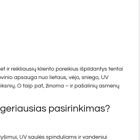
r reikliausių kliento poreikius išpildantys tentai
ovinio apsauga nuo lietaus, vėjo, sniego, UV
veiksnių. O taip pat, žinoma – ir pašalinių asmenų
u.
 geriausias pasirinkimas?
yšimui, UV saulės spinduliams ir vandeniui