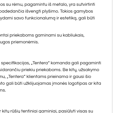
os su rėmu, pagamintu iš metalo, yra sutvirtinti
 padedančia išvengti plyšimo. Tokios gamybos
aikydami savo funkcionalumą ir estetiką, gali būti
tentai priekaboms gaminami su kabliukais,
saugos priemonėmis.
 specifikacijas, „Tentera“ komanda gali pagaminti
atsidarančiu priekiu priekaboms. Be kitų, užsakymo
u, „Tentera“ klientams prieinama ir gausi šio
o gali būti užklijuojamas įmonės logotipas ar kita
ms.
itų rūšių tentiniai gaminiai, pasiūlyti visas su